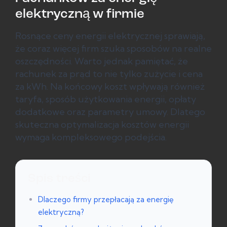
elektryczną w firmie
Rosnące ceny energii elektrycznej sprawiają,
że coraz więcej firm szuka sposobów na realne
oszczędności. Warto jednak pamiętać, że
rachunek za prąd to nie tylko zużycie i cena
za kWh. Na końcowy koszt wpływają również
taryfa, sposób użytkowania energii, opłaty
dodatkowe oraz parametry umowy. Dlatego
skuteczna optymalizacja kosztów energii
wymaga kompleksowego podejścia.
Spis treści
Dlaczego firmy przepłacają za energię
elektryczną?