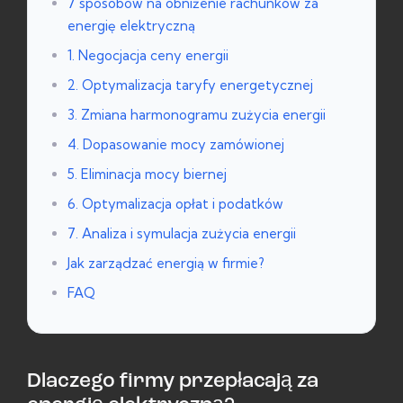
7 sposobów na obniżenie rachunków za
energię elektryczną
1. Negocjacja ceny energii
2. Optymalizacja taryfy energetycznej
3. Zmiana harmonogramu zużycia energii
4. Dopasowanie mocy zamówionej
5. Eliminacja mocy biernej
6. Optymalizacja opłat i podatków
7. Analiza i symulacja zużycia energii
Jak zarządzać energią w firmie?
FAQ
Dlaczego firmy przepłacają za