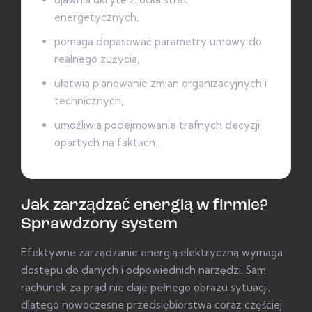
energetycznych,
pomaga dopasować parametry umowy do
realnego zużycia,
ułatwia planowanie zmian organizacyjnych i
technicznych,
umożliwia podejmowanie trafnych decyzji
opartych na faktach.
Jak zarządzać energią w firmie?
Sprawdzony system
Efektywne zarządzanie energią elektryczną wymaga
dostępu do danych i odpowiednich narzędzi. Sam
rachunek za prąd nie daje pełnego obrazu sytuacji,
dlatego nowoczesne przedsiębiorstwa coraz częściej