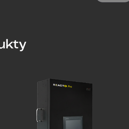
kompensatora
ukty