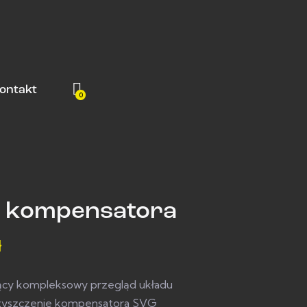
ontakt
0
s kompensatora
ł
ący kompleksowy przegląd układu
czyszczenie kompensatora SVG