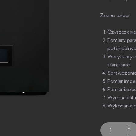
Zakres usługi:
Czyszczenie 
Pomiary par
potencjalnyc
Weryfikacja 
stanu sieci.
Sprawdzenie
Pomiar imped
Pomiar izola
Wymiana filtr
Wykonanie p
ilość
Serwis