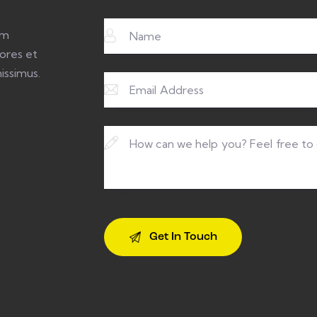
um
ores et
issimus.