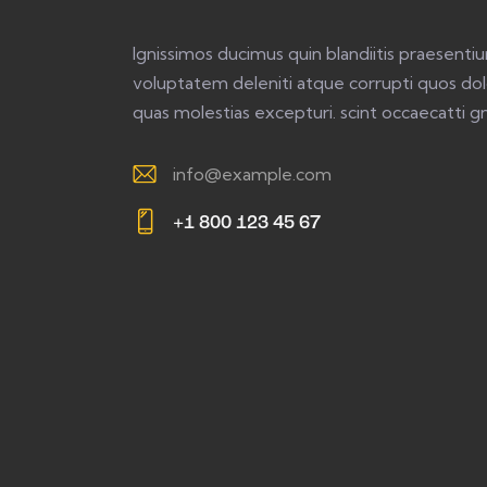
Ignissimos ducimus quin blandiitis praesenti
voluptatem deleniti atque corrupti quos dol
quas molestias excepturi. scint occaecatti gn
info@example.com
E-
+1 800 123 45 67
m
Ph
ail:
on
e: