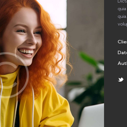
Dict
quia
quia
volu
Clie
Dat
Aut