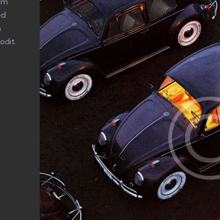
tem
ed
m
odit.